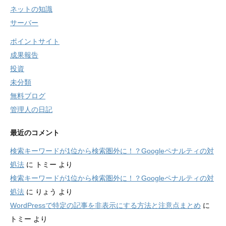
ネットの知識
サーバー
ポイントサイト
成果報告
投資
未分類
無料ブログ
管理人の日記
最近のコメント
検索キーワードが1位から検索圏外に！？Googleペナルティの対
処法
に
トミー
より
検索キーワードが1位から検索圏外に！？Googleペナルティの対
処法
に
りょう
より
WordPressで特定の記事を非表示にする方法と注意点まとめ
に
トミー
より